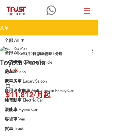
文章
全部 All
Rita Man
全部 All
2020年1月9日
讀畢需時 1 分鐘
Toyota Previa
小巧轎車 Compact Vehicle
7
人座
房車 Saloon
豪華房車 Luxury Saloon
由：
多用途家庭車 Multipurpose Family Car
$11,812/月起
純電動車 Electric Car
混能車 Hybrid Car
客貨車 Van
貨車 Truck