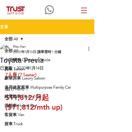
文章
全部 All
Rita Man
全部 All
2020年1月13日
讀畢需時 1 分鐘
Toyota Previa
小巧轎車 Compact Vehicle
已更新：
2020年1月14日
房車 Saloon
7
人座
 (7 Seater)
豪華房車 Luxury Saloon
多用途家庭車 Multipurpose Family Car
由 (From)：
$11,812/月起 
純電動車 Electric Car
混能車 Hybrid Car
($11,812/mth up)
客貨車 Van
貨車 Truck