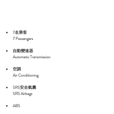
7名乘客
7 Passengers
自動變速器
Automatic Transmission
空調
Air Conditioning
SRS安全氣囊
SRS Airbags
ABS