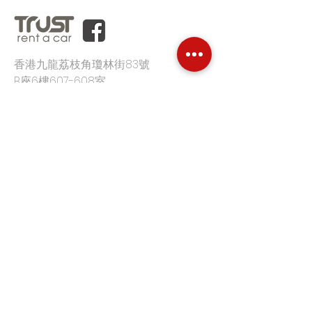
香港九龍荔枝角瓊林街83號
B座6樓607-608室
辦公時間:
星期一至五
09:00-18:00
電郵:
info@hkrentacar.com
電話:
(852) 3860 9333
首頁
平台優勢
客戶評價
價格
汽車月租
特定型號