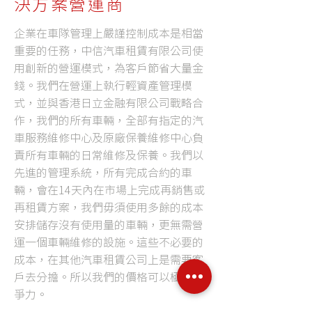
決方案營運商
企業在車隊管理上嚴謹控制成本是相當
重要的任務，中信汽車租賃有限公司使
用創新的營運模式，為客戶節省大量金
錢。我們在營運上執行輕資產管理模
式，並與香港日立金融有限公司戰略合
作，我們的所有車輛，全部有指定的汽
車服務維修中心及原廠保養維修中心負
責所有車輛的日常維修及保養。我們以
先進的管理系統，所有完成合約的車
輛，會在14天內在市場上完成再銷售或
再租賃方案，我們毋須使用多餘的成本
安排儲存沒有使用量的車輛，更無需營
運一個車輛維修的設施。這些不必要的
成本，在其他汽車租賃公司上是需要客
戶去分擔。所以我們的價格可以極具競
爭力。