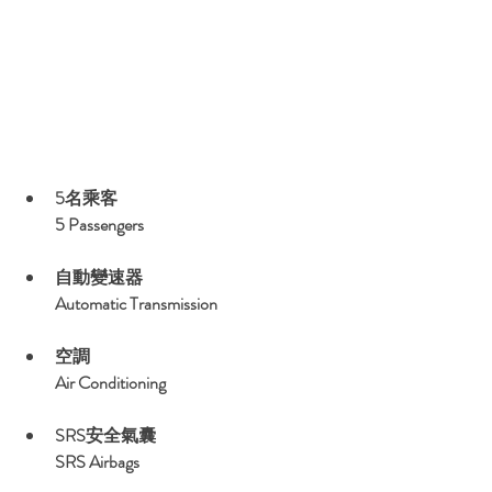
5名乘客
5 Passengers
自動變速器
Automatic Transmission
空調
Air Conditioning
SRS安全氣囊
SRS Airbags