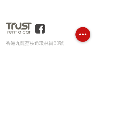
香港九龍荔枝角瓊林街83號
B座6樓607-608室
辦公時間:
星期一至五
09:00-18:00
電郵:
info@hkrentacar.com
電話:
(852) 3860 9333
首頁
平台優勢
客戶評價