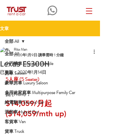
文章
全部 All
Rita Man
全部 All
2020年1月9日
讀畢需時 1 分鐘
Lexus ES300H
小巧轎車 Compact Vehicle
已更新：
2020年1月14日
房車 Saloon
5人座
 (5 Seater)
豪華房車 Luxury Saloon
多用途家庭車 Multipurpose Family Car
由 (From)：
$14,059/月起 
純電動車 Electric Car
混能車 Hybrid Car
($14,059/mth up)
客貨車 Van
貨車 Truck