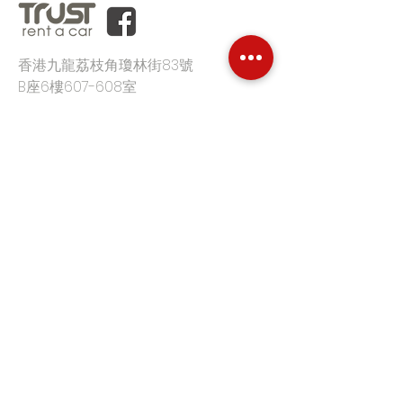
香港九龍荔枝角瓊林街83號
B座6樓607-608室
辦公時間:
星期一至五
09:00-18:00
電郵:
info@hkrentacar.com
電話:
(852) 3860 9333
首頁
平台優勢
客戶評價
價格
汽車月租
特定型號