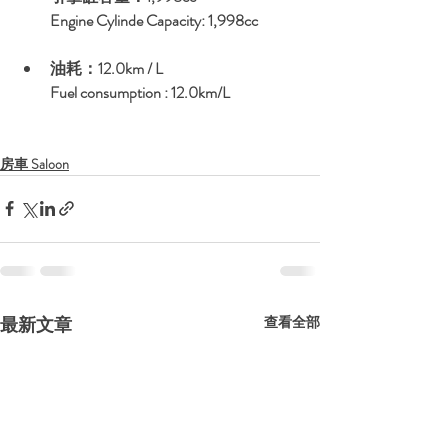
Engine Cylinde Capacity: 1,998cc
油耗：12.0km / L
Fuel consumption : 12.0km/L
房車 Saloon
最新文章
查看全部