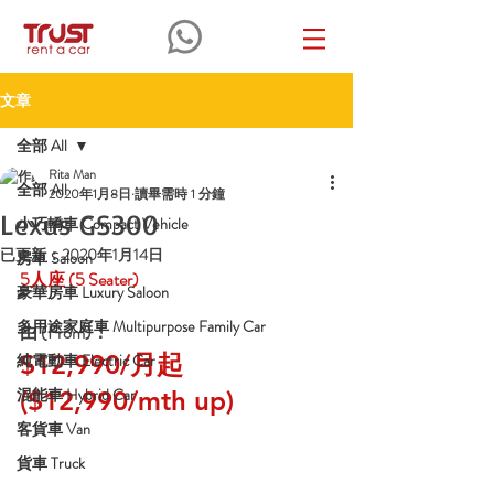
文章
全部 All
Rita Man
全部 All
2020年1月8日
讀畢需時 1 分鐘
Lexus GS300
小巧轎車 Compact Vehicle
已更新：
2020年1月14日
房車 Saloon
5人座
 (5 Seater)
豪華房車 Luxury Saloon
多用途家庭車 Multipurpose Family Car
由 (From)：
$12,990/月起 
純電動車 Electric Car
混能車 Hybrid Car
($12,990/mth up)
客貨車 Van
貨車 Truck