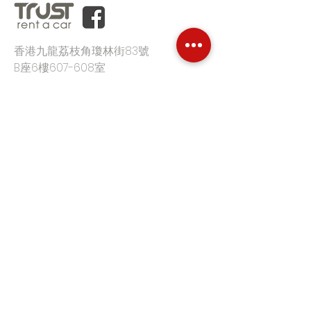
香港九龍荔枝角瓊林街83號
B座6樓607-608室
辦公時間:
星期一至五
09:00-18:00
電郵:
info@hkrentacar.com
電話:
(852) 3860 9333
首頁
平台優勢
客戶評價
價格
汽車月租
特定型號