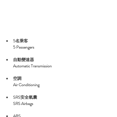
5名乘客
5 Passengers
自動變速器
Automatic Transmission
空調
Air Conditioning
SRS安全氣囊
SRS Airbags
ABS