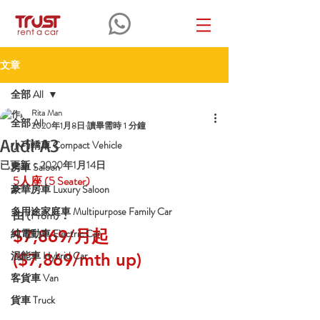
文章
全部 All
Rita Man
全部 All
2020年1月8日
讀畢需時 1 分鐘
Audi A3
小巧轎車 Compact Vehicle
已更新：
2020年1月14日
房車 Saloon
5人座
 (5 Seater)
豪華房車 Luxury Saloon
多用途家庭車 Multipurpose Family Car
由 (From)：
$7,869/月起 
純電動車 Electric Car
混能車 Hybrid Car
($7,869/mth up)
客貨車 Van
貨車 Truck