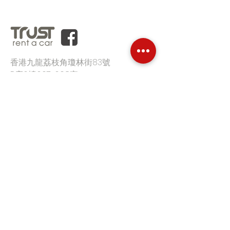
香港九龍荔枝角瓊林街83號
B座6樓607-608室
辦公時間:
星期一至五
09:00-18:00
電郵:
info@hkrentacar.com
電話:
(852) 3860 9333
首頁
平台優勢
客戶評價
價格