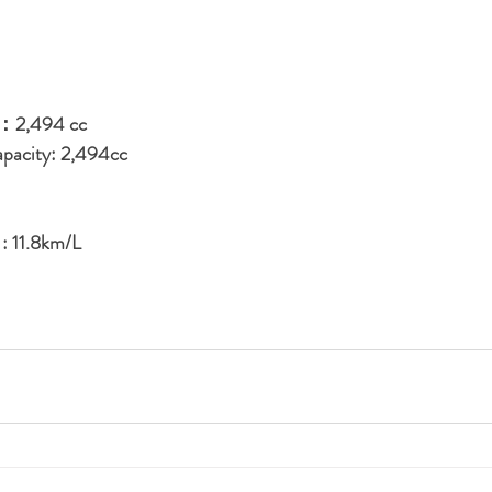
,494 cc
apacity: 2,494cc
: 11.8km/L