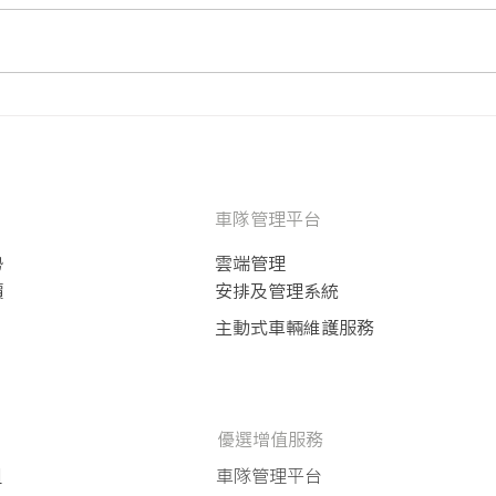
Audi
Lexus GS300
車隊管理平台
勢
雲端管理
價
安排及管理系統
主動式車輛維護服務
​優選增值服務
租
車隊管理平台