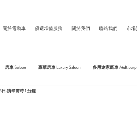
關於電動車
優選增值服務
關於我們
聯絡我們
市場
房車 Saloon
豪華房車 Luxury Saloon
多用途家庭車 Multipurpose
8日
讀畢需時 1 分鐘
rid Car
客貨車 Van
貨車 Truck