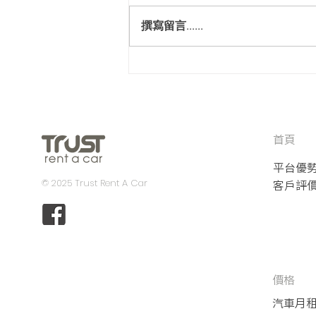
Lexus IS300
撰寫留言......
首頁
平台優
© 2025 Trust Rent A Car
客戶評
價格
汽車月