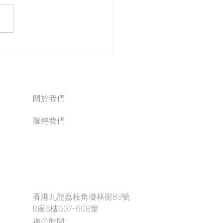
 A5
關於我們
聯絡我們
香港九龍荔枝角瓊林街83號
B座6樓607-608室
辦公時間: