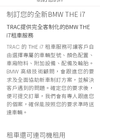
制訂您的全新BMW THE i7
TRAC提供完全客制化的BMW THE
i7租車服務
的 THE
租車服務可讓客戶自
TRAC
i7
由選擇專屬的車輛型號、顏色配置、
車廂物料、附加設備、配備及輪胎。
高級技術顧問，會跟進您的要
BMW
求及全面協助新車制訂方案，並解決
客戶遇到的問題。確定您的要求後，
便可提交訂單，我們會有專人跟進您
的個案，確保能按照您的要求準時送
達車輛。
租車還可連司機租用