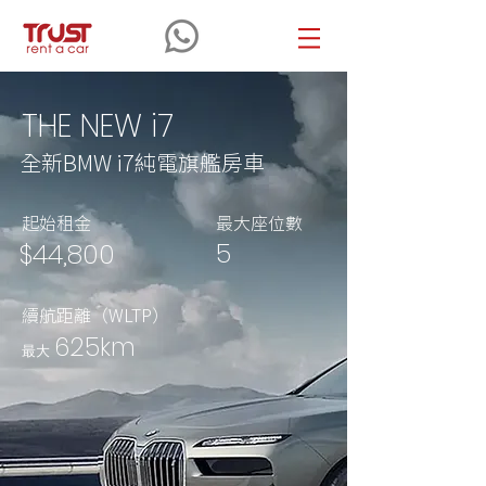
THE NEW i7
全新BMW i7純電旗艦房車
起始租金
最大座位數
5
$44,800
續航距離（WLTP）
625km
最大