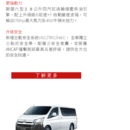
更強動力
歐盟六型
公升四汽缸渦輪增壓柴油引
２.８
擎，配上升級版
前速
自動變速波箱，可
6
+/-
輸出
最大馬力及
牛頓米扭力。
176hp
450
升級安全
新增主動安全系統
， 全車獨立
VSC/TRC/HAC
三點式安全帶，配備三安全氣囊，並榮獲
ANCAP撞擊測試最高五星評級，提供全方位
的安全防護。
了 解 更 多