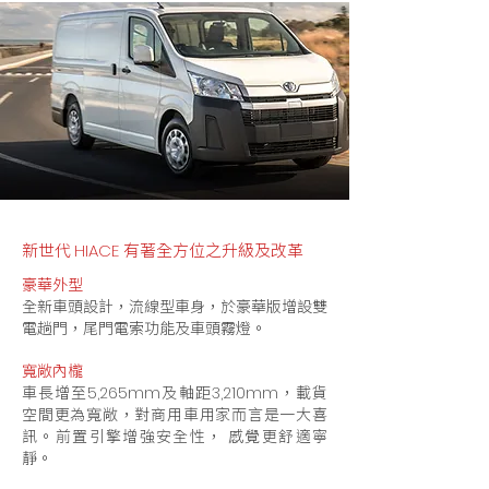
新世代
有著全方位之升級及改革
HIACE
豪華外型
全新車頭設計，流線型車身，於豪華版增設雙
電趟門，尾門電索功能及車頭霧燈。
寬敞內櫳
車長增至
及軸距
，載貨
5,265mm
3,210mm
空間更為寬敞，對商用車用家而言是一大喜
訊。前置引擎增強安全性， 慼覺更舒適寧
靜。