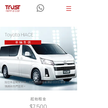
Toyota
HIACE
Toyota HIACE
車 輛 售 價
如您希望購買車輛，我們提供原廠售價部份折扣優惠 ，詳
情請向我們查詢。
起始租金
$7,500