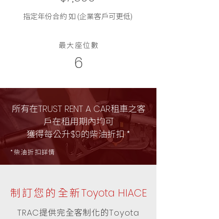
指定年份合約 如 (企業客戶可更低)
最大座位數
6
所有在
租車之客
TRUST RENT A CAR
戶在租用期內均可
獲得每公升
的柴油折扣 *
$9
*柴油折扣詳情
制訂您的全新
Toyota HIACE
提供完全客制化的
TRAC
Toyota