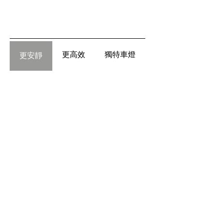
更高效
獨特車燈
更安靜