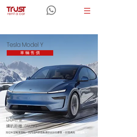
Tesla
Model Y
Tesla Model Y
車 輛 售 價
551
公里
續航距離（WLTP）
如您希望購買車輛，我們提供原廠售價部份折扣優惠 ，詳情請向
我們查詢。