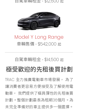
自駕車輛租金 -
$12,600
起
Model Y Long Range
車輛售價 -
$542,000
起
自駕車輛租金 -
$14,500
起
極受歡迎的先租後買計劃
全力推廣電動車市場發展， 為了
TRAC
讓消費者更容易方便接受及了解使用電
動車， 我們提供了極具彈性的先租後買
計劃。整個計劃最長為租期
個月。為
36
未完全準備好的車主提供多一個選擇。