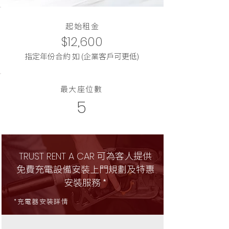
起始租金
$12,600
指定年份合約 如 (企業客戶可更低)
最大座位數
5
可為客人提供
TRUST RENT A CAR
免費充電設備安裝上門規劃及特惠
安裝服務 *
*充電器安裝詳情