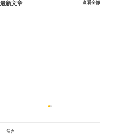
最新文章
查看全部
留言
Toyota Corolla
Honda Jazz RS