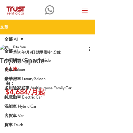
文章
全部 All
Rita Man
全部 All
2020年1月8日
讀畢需時 1 分鐘
Toyota Spade
小巧轎車 Compact Vehicle
5人座
房車 Saloon
豪華房車 Luxury Saloon
由：
多用途家庭車 Multipurpose Family Car
$4,684/月起
純電動車 Electric Car
混能車 Hybrid Car
客貨車 Van
貨車 Truck