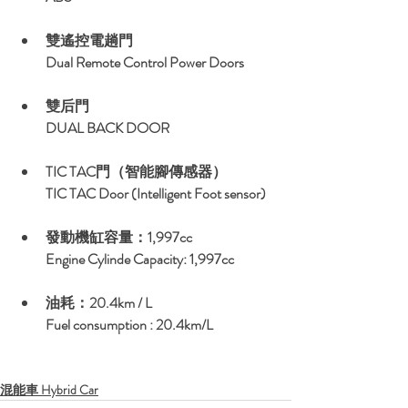
雙遙控電趟門
Dual Remote Control Power Doors
雙后門
DUAL BACK DOOR
TIC TAC門（智能腳傳感器）
TIC TAC Door (Intelligent Foot sensor)
發動機缸容量：1,997cc
Engine Cylinde Capacity: 1,997cc
油耗：20.4km / L
Fuel consumption : 20.4km/L
混能車 Hybrid Car