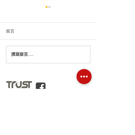
留言
Toyota Sienta Hy
Nissan SERENA E-POWER
撰寫留言......
香港九龍荔枝角瓊林街83號
B座6樓607-608室
辦公時間:
星期一至五
09:00-18:00
電郵:
info@hkrentacar.com