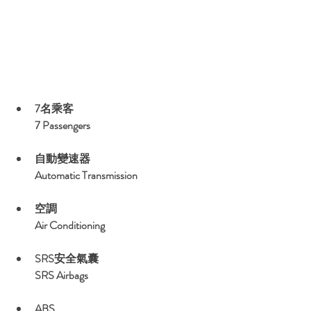
7名乘客
7 Passengers
自動變速器
Automatic Transmission
空調
Air Conditioning
SRS安全氣囊
SRS Airbags
ABS