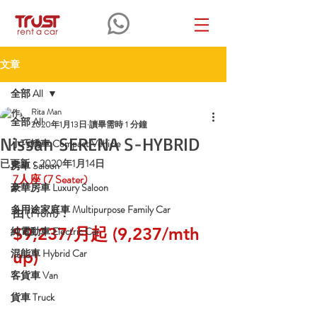
文章
全部 All
Rita Man
全部 All
2020年1月13日
讀畢需時 1 分鐘
Nissan SERENA S-HYBRID
小巧轎車 Compact Vehicle
已更新：
2020年1月14日
房車 Saloon
7
人座
 (7 Seater)
豪華房車 Luxury Saloon
多用途家庭車 Multipurpose Family Car
由 (From)：
$9,237/月起 (9,237/mth 
純電動車 Electric Car
混能車 Hybrid Car
up)
客貨車 Van
貨車 Truck