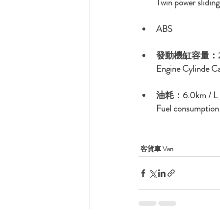
Twin power sliding
ABS
發動機缸容量：2,1
Engine Cylinde Ca
油耗：6.0km /
Fuel consumption 
客貨車 Van