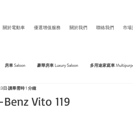
關於電動車
優選增值服務
關於我們
聯絡我們
市場
房車 Saloon
豪華房車 Luxury Saloon
多用途家庭車 Multipurpose
13日
讀畢需時 1 分鐘
rid Car
客貨車 Van
貨車 Truck
Benz Vito 119