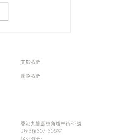
關於我們
聯絡我們
香港九龍荔枝角瓊林街83號
B座6樓607-608室
辦公時間: