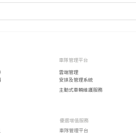
Toyota Hiace - 豪華版 (Luxury)
車隊管理平台
勢
雲端管理
價
安排及管理系統
主動式車輛維護服務
​優選增值服務
租
車隊管理平台