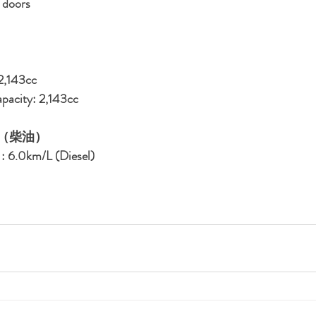
 doors
43cc
pacity: 2,143cc
 L（柴油）
: 6.0km/L (Diesel)