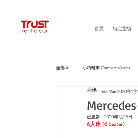
首頁
特定型號
全部 All
小巧轎車 Compact Vehicle
Rita Man
2020年1月
純電動車 Electric Car
混能車 Hyb
Mercedes-
已更新：
2020年1月15日
6
人座
 (6 Seater)