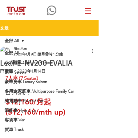
文章
全部 All
Rita Man
全部 All
2020年1月9日
讀畢需時 1 分鐘
Leaf E-NV200 EVALIA
小巧轎車 Compact Vehicle
已更新：
2020年1月14日
房車 Saloon
7
人座
 (7 Seater)
豪華房車 Luxury Saloon
多用途家庭車 Multipurpose Family Car
由 (From)：
$12,160/月起 
純電動車 Electric Car
混能車 Hybrid Car
($12,160/mth up)
客貨車 Van
貨車 Truck