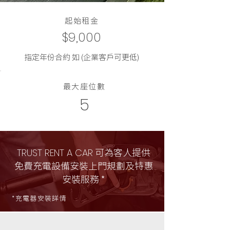
起始租金
$9,000
指定年份合約 如 (企業客戶可更低)
最大座位數
5
可為客人提供
TRUST RENT A CAR
免費充電設備安裝上門規劃及特惠
安裝服務 *
*充電器安裝詳情