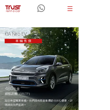
KIA
Niro EV
KIA Niro EV
車 輛 售 價
480
公里
續航距離（WLTP）
如您希望購買車輛，我們提供原廠售價部份折扣優惠 ，詳
情請向我們查詢。