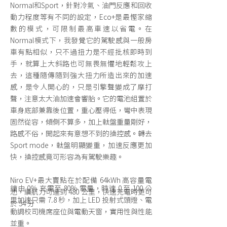
Normal和Sport，針對冷氣、油門反應和回收
動力程度等有不同的設定，Eco+是最慳家縮
數的模式，可限制最高車速以省電。在
Normal模式下，我發覺它的駕駛感與一般房
車有點相似，只不過扭力是不經批核即時到
手，就算上大斜路也可無畏無懼地輕鬆攻上
去，這種隨傳隨到強大扭力所造出來的加速
感，是令人開心的，只是引擎聲變成了摩打
聲，注意太大油加速會響胎。它的電池組置於
車身底部兼靠後位置，重心壓得低，彎中表現
固然從容，傾側不算多，加上軚盤重量剛好，
路感不俗，開起來有意想不到的操控感。轉去
Sport mode，軚盤明顯變重，加速反應更加
快，操控感竟可形容為有駕駛樂趣。
Niro EV+最大賣點在於配備 64kWh 高容量電
鐘由 0％ 充電至 80% 電量，時速 0 至 100 公
池，續航力可達到 480 公里，快速充電時更可
里加速只需 7.8 秒，加上 LED 投射式頭燈、電
於 54 分
動調校司機席座位與電動天窗，實用性與性能
並重。