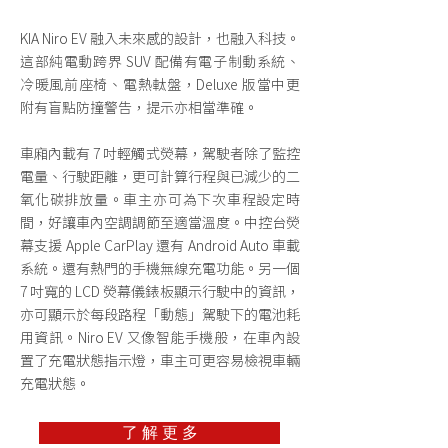
KIA Niro EV 融入未來感的設計，也融入科技。
這部純電動跨界 SUV 配備有電子制動系統、
冷暖風前座椅、電熱軚盤，Deluxe 版當中更
附有盲點防撞警告，提示亦相當準確。
車廂內載有 7 吋輕觸式熒幕，駕駛者除了監控
電量、行駛距離，更可計算行程與已減少的二
氧化碳排放量。車主亦可為下次車程設定時
間，好讓車內空調調節至適當溫度。中控台熒
幕支援 Apple CarPlay 還有 Android Auto 車載
系統。還有熱門的手機無線充電功能。另一個
7 吋寬的 LCD 熒幕儀錶板顯示行駛中的資訊，
亦可顯示於每段路程「動態」駕駛下的電池耗
用資訊。Niro EV 又像智能手機般，在車內設
置了充電狀態指示燈，車主可更容易檢視車輛
充電狀態。
了 解 更 多