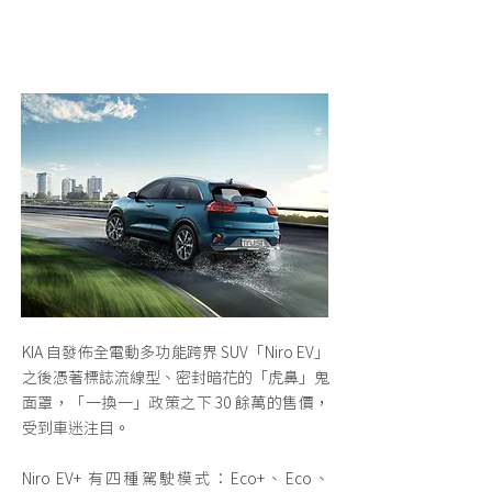
KIA 自發佈全電動多功能跨界 SUV「Niro EV」
之後憑著標誌流線型、密封暗花的「虎鼻」鬼
面罩，「一換一」政策之下 30 餘萬的售價，
受到車迷注目。
Niro EV+ 有四種駕駛模式：Eco+、Eco、