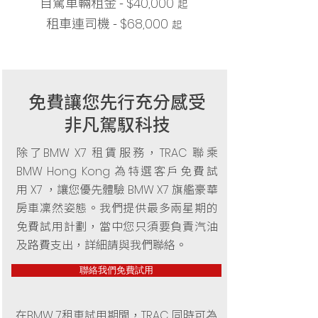
自駕車輛租金 -
$40,000
起
租車連司機 -
$68,000
起
免費讓您先行充分感受
非凡駕馭科技
除了
租賃服務，
聯乘
BMW X7
TRAC
為特選客戶免費試
BMW Hong Kong
用
，讓您優先體驗
旗艦豪華
X7
BMW X7
房車凜然姿態。我們提供最多兩星期的
免費試用計劃，當中您只須要負責汽油
及路費支出，詳細請與我們聯絡。
聯絡我們免費試用
在
租車試用期間，
同時可為
BMW 7
TRAC