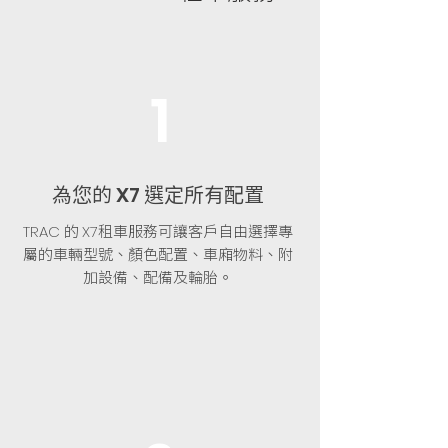
1
為您的
選定所有配置
X7
的
租車服務可讓客戶自由選擇專
TRAC
X7
屬的車輛型號、顏色配置、車廂物料、附
加設備、配備及輪胎。