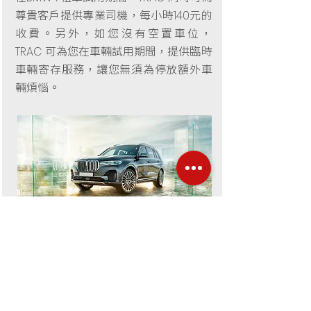
尊貴客戶提供專業司機，每小時
元的
140
收費。另外，如您沒有空置車位，
可為您在車輛試用期間，提供臨時
TRAC
車輛寄存服務，讓您無須為停放額外車
輛煩惱。
試用車會送到您府上
BMW X7
顧問會將您的專用試用車送到您
BMW
的指定地點，再由顧問向您或您的司機
詳細講解車輛使用細節，我們更會為您
送上一份精美的見面禮。在了解所有車
輛細節後，您將可以安心開始免費享受