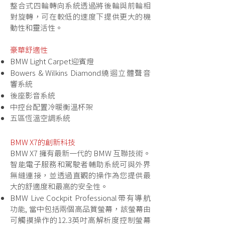
整合式四輪轉向系統透過將後輪與前輪相
對旋轉，可在較低的速度下提供更大的機
動性和靈活性。
豪華舒適性
BMW Light Carpet迎賓燈
Bowers & Wilkins Diamond繞迴立體聲音
響系統
後座影音系統
中控台配置冷暖衡溫杯架
五區恆溫空調系統
BMW X7的創新科技
BMW X7 擁有最新一代的 BMW 互聯技術。
智能電子服務和駕駛者輔助系統可與外界
無縫連接，並透過直觀的操作為您提供最
大的舒適度和最高的安全性。
BMW Live Cockpit Professional帶有導航
功能, 當中包括兩個高品質螢幕，該螢幕由
可觸摸操作的12.3英吋高解析度控制螢幕