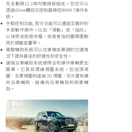
及全數碼12.3英吋儀錶板組成。您也可以
透過iDrive觸控式控制器操控BMW 7操作系
統。
手勢控制功能, 部分功能可以通過定義好的
手部動作操作。比如「滑動」或「指向」
以接受或拒絕來電，或者食指的圓周運動
用於調整音量等。
駕駛輔助系統可以在複雜或單調的交通情
況下提供最佳的舒適性和安全性。
進階泊車輔助系統使停泊和操作車輛更加
簡單。它具有環繞視圖系統，包括頂視
圖、全景視圖和遠端 3D 視圖，另外還有橫
向泊車輔助、縱橫向泊車輔助和倒車輔
助。