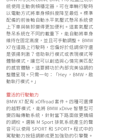
統使用主動側傾穩定器，可在車輛行駛時
以電動方式將車身傾斜度降至最低。標準
配備的前後軸自動水平氣壓式懸吊系統使
上下車與裝卸變得更加便利。這套氣壓式
懸吊系統在不同的載重下，能自動將車身
維持在固定高度，並且可手動調整。 BMW
X7在道路上行駛時，您偏好於低調保守還
是張揚刺激？借助執行模式或表現模式等
體驗模式，讓您可以創造與心情完美匹配
的感官體驗，這要歸功於內部完美協調的
整體呈現。只需一句：「Hey ，BMW，啟
動執行模式。」
靈活的行駛動力
BMW X7 配有 xOffroad 套件。四種可選擇
的越野模式，能將 BMW xDrive 智慧型可
變四輪傳動系統，針對當下路面做更精細
的調校。選裝 M Sport 排氣系統產生的聲
音可以使用 SPORT 和 SPORT+ 程式中的
駕駛動力按鈕調節成更加強勁的引擎聲。