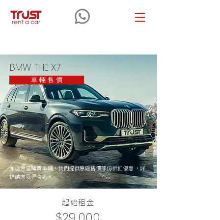
BMW
THE
X7
BMW THE X7
車 輛 售 價
如您希望購買車輛，我們提供原廠售價部份折扣優惠 ，詳
情請向我們查詢。
起始租金
$29,000