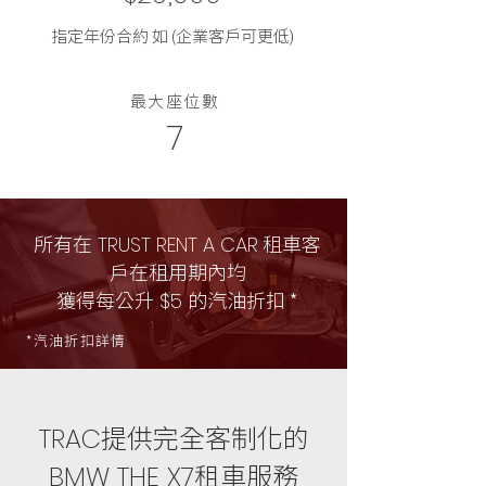
指定年份合約 如 (企業客戶可更低)
最大座位數
7
所有在
租車客
TRUST RENT A CAR
戶在租用期內均
獲得每公升
的汽油折扣 *
$5
*汽油折扣詳情
提供完全客制化的
TRAC
租車服務
BMW THE X7