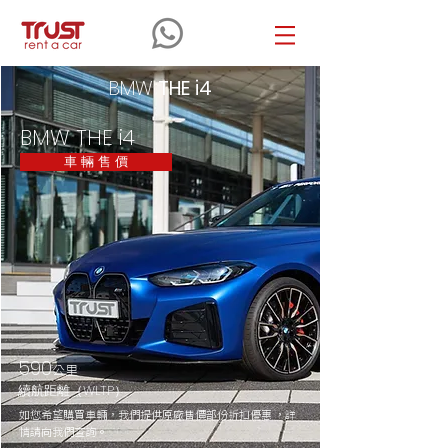
BMW
THE
i4
BMW THE i4
車 輛 售 價
590
公里
續航距離（WLTP）
如您希望購買車輛，我們提供原廠售價部份折扣優惠 ，詳
情請向我們查詢。