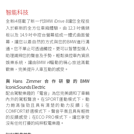
智能科技
全新i4搭載了新一代BMW iDrive 8讓您全程投
入於嶄新的全方位車廂體驗，由 12.3 吋儀錶
板以及 14.9 吋中控台螢幕組成一體式曲面螢
幕，讓您以最自然的方式與您的BMW進行溝
通。您不單止可透過觸控，更可以智慧型個人
助理識辨您的聲音及手勢，輕鬆操控車內資訊
娛樂系統，讓由BMW i4驅動的稱心旅途滿載
歡樂，完美提升人車互動的感受。
與Hans Zimmer合作研發的BMW
IconicSounds Electric
配合駕駛樂趣的「電音」為您完美調和了車輛
內外的駕馭聲浪。在SPORT運動模式下，動
力飽滿強勁且具有清楚的動力反饋；在
COMFORT舒適模式下，聲音平衡且具有輕微
的反饋感受；在ECO PRO模式下，讓您享受
沒有任何打擾的純粹馭電樂趣。