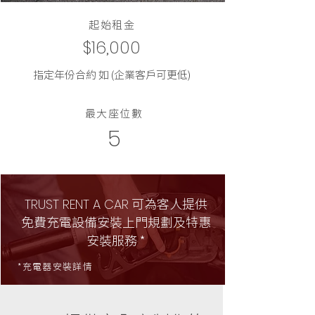
起始租金
$16,000
指定年份合約 如 (企業客戶可更低)
最大座位數
5
可為客人提供
TRUST RENT A CAR
免費充電設備安裝上門規劃及特惠
安裝服務 *
*充電器安裝詳情