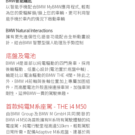
BMW智能鑰匙
以智能手機配合BMW MyBMW應用程式, 輕鬆
為您的愛驅解鎖/鎖上您的車輛，更可利用智
能手機於車內的情況下啟動車輛
BMW Natural Interactions
擁有更先進個性化語音功能配合全新動畫設
計，結合BMW 智慧型個人助理及手勢控制
底盤及電池
BMW i4是首部以純電驅動的四門房車，採用
後輪驅動﹑低重心設計(電池置於底盤中軸)﹑
輪距比以電油驅動的BMW THE 4闊。除此之
外，BMW i4前軸與後軸位置加上專屬加固組
件，而高壓電池外殼直接連接車架，加強車架
剛性，延伸BMW一貫的駕駛樂趣。
首款純電M系座駕 - THE i4 M50
由BMW Group及BMW M GmbH共同開發的
BMW i4 M50為首款擁有M系特有駕駛體驗的純
電座駕，純電行駛里程高達510km，輕鬆駕馭
日常所需。配備Adaptive M系底盤、建基於兩