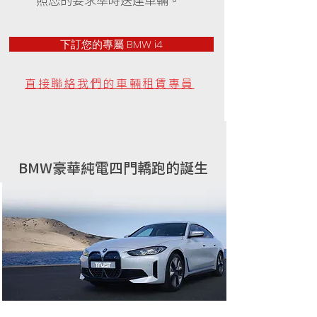
下訂您的專屬 BMW i4
直接聯絡我們的車輛租賃專員
BMW豪華純電四門轎跑的誕生