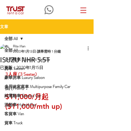
文章
全部 All
Rita Man
全部 All
2020年1月13日
讀畢需時 1 分鐘
ISUZU NHR 5.5T
小巧轎車 Compact Vehicle
已更新：
2020年1月15日
房車 Saloon
3
人座
 (3 Seater)
豪華房車 Luxury Saloon
多用途家庭車 Multipurpose Family Car
由 (From)：
$11,000/月起 
純電動車 Electric Car
混能車 Hybrid Car
($11,000/mth up)
客貨車 Van
貨車 Truck