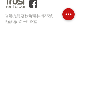
香港九龍荔枝角瓊林街83號
B座6樓607-608室
辦公時間:
星期一至五
09:00-18:00
電郵:
info@hkrentacar.com
電話:
(852) 3860 9333
首頁
平台優勢
客戶評價
價格
汽車月租
特定型號