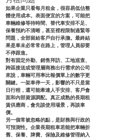
如果企業只看每月租金，很容易低估整
體使用成本。表面便宜的方案，可能把
車輛維修等待時間、替代車安排不足、
保養預約不清晰，甚至裡程限制過緊等
問題，全部留給客戶自行承擔。最終結
果是車未必常常在路上，管理人員卻要
不停跟進。
對有固定外勤、銷售拜訪、工地巡查、
跨區接送或管理層商務出行需求的公司
來說，車輛可用率比報價單上的數字更
關鍵。一架車停一天，影響的不只是當
日行程，還可能牽連人手安排、客戶會
面和內部資源調配。真正成熟的長期租
賃供應商，會先談使用場景，再談車
價。
另一個常被忽略的點，是財務與行政的
可預測性。企業長期租車若能把車輛折
舊、保養、牌費、保險及維修管理納入