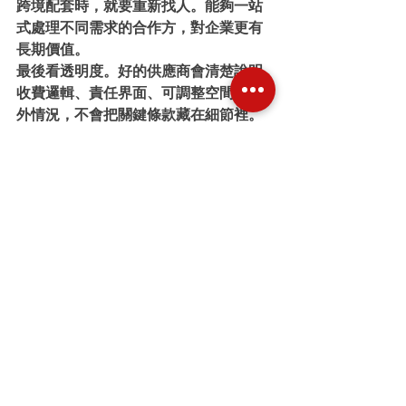
跨境配套時，就要重新找人。能夠一站
式處理不同需求的合作方，對企業更有
長期價值。
最後看透明度。好的供應商會清楚說明
收費邏輯、責任界面、可調整空間和例
外情況，不會把關鍵條款藏在細節裡。
TRUST RENT A CAR這類以企業營運為核
心的供應模式，價值就在於把繁瑣流程
前移處理，讓客戶在合約開始前已經知
道之後如何運作。
當企業開始把香港公司長期租車視為營
運工具，而不是單次行政採購，判斷標
準自然會更清楚。真正值得合作的供應
商，不是報價最低的一家，而是能讓車
輛穩定上路、讓團隊少花時間管理、讓
業務在變動中仍然有足夠彈性的那一
家。這樣的安排，才配得上長期二字。