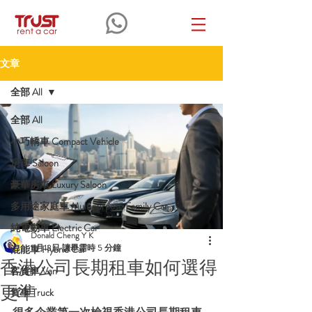
文章
全部 All
全部 All
小巧轎車 Compact Vehicle
房車 Saloon
豪華房車 Luxury Saloon
多用途家庭車 Multipurpose Family Car
純電動車 Electric Car
Donald Cheng Y K
5月13日
讀畢需時 5 分鐘
混能車 Hybrid Car
香港公司長期租車如何選得
客貨車 Van
更準
貨車 Truck