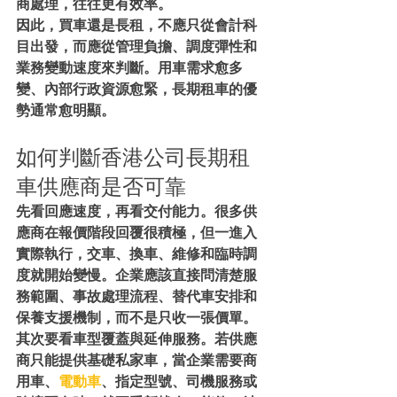
商處理，往往更有效率。
因此，買車還是長租，不應只從會計科
目出發，而應從管理負擔、調度彈性和
業務變動速度來判斷。用車需求愈多
變、內部行政資源愈緊，長期租車的優
勢通常愈明顯。
如何判斷香港公司長期租
車供應商是否可靠
先看回應速度，再看交付能力。很多供
應商在報價階段回覆很積極，但一進入
實際執行，交車、換車、維修和臨時調
度就開始變慢。企業應該直接問清楚服
務範圍、事故處理流程、替代車安排和
保養支援機制，而不是只收一張價單。
其次要看車型覆蓋與延伸服務。若供應
商只能提供基礎私家車，當企業需要商
用車、
電動車
、指定型號、司機服務或