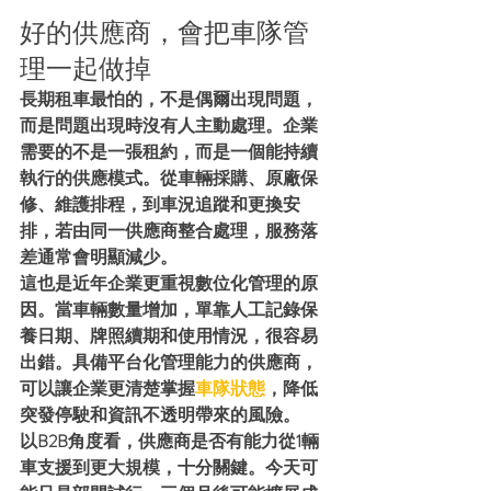
好的供應商，會把車隊管
理一起做掉
長期租車最怕的，不是偶爾出現問題，
而是問題出現時沒有人主動處理。企業
需要的不是一張租約，而是一個能持續
執行的供應模式。從車輛採購、原廠保
修、維護排程，到車況追蹤和更換安
排，若由同一供應商整合處理，服務落
差通常會明顯減少。
這也是近年企業更重視數位化管理的原
因。當車輛數量增加，單靠人工記錄保
養日期、牌照續期和使用情況，很容易
出錯。具備平台化管理能力的供應商，
可以讓企業更清楚掌握
車隊狀態
，降低
突發停駛和資訊不透明帶來的風險。
以B2B角度看，供應商是否有能力從1輛
車支援到更大規模，十分關鍵。今天可