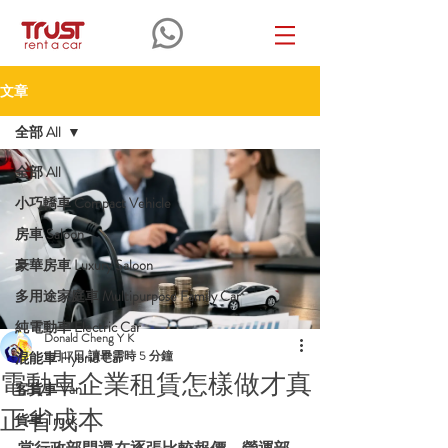
文章
全部 All
全部 All
小巧轎車 Compact Vehicle
房車 Saloon
豪華房車 Luxury Saloon
多用途家庭車 Multipurpose Family Car
純電動車 Electric Car
Donald Cheng Y K
5月17日
讀畢需時 5 分鐘
混能車 Hybrid Car
電動車企業租賃怎樣做才真
客貨車 Van
正省成本
貨車 Truck