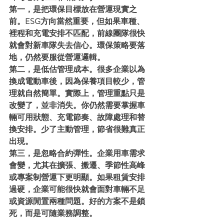
第一，是把環保目標放在營運現實之
前。ESG方向當然重要，但如果車種、
裡程和充電安排不匹配，前線團隊很快
就會對新車隊失去信心。環保策略要落
地，仍然要服從營運邏輯。
第二，是低估管理成本。很多企業以為
換成電動車後，因為保養項目較少，管
理就自然簡單。實際上，管理重點只是
改變了，並非消失。你仍然需要掌握車
輛可用狀態、充電節奏、故障處理和替
換安排。少了主動管理，節省很難真正
出現。
第三，是忽略合約彈性。企業用車需求
會變，尤其在擴張、搬遷、季節性高峰
或專案制營運下更明顯。如果租賃安排
過硬，企業可能很快就會面對車輛不足
或資源閒置兩種問題。好的方案不是鎖
死，而是可隨業務調整。