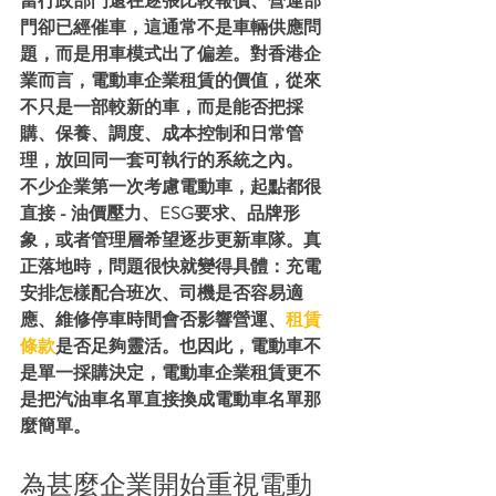
當行政部門還在逐張比較報價、營運部
門卻已經催車，這通常不是車輛供應問
題，而是用車模式出了偏差。對香港企
業而言，電動車企業租賃的價值，從來
不只是一部較新的車，而是能否把採
購、保養、調度、成本控制和日常管
理，放回同一套可執行的系統之內。
不少企業第一次考慮電動車，起點都很
直接 - 油價壓力、ESG要求、品牌形
象，或者管理層希望逐步更新車隊。真
正落地時，問題很快就變得具體：充電
安排怎樣配合班次、司機是否容易適
應、維修停車時間會否影響營運、
租賃
條款
是否足夠靈活。也因此，電動車不
是單一採購決定，電動車企業租賃更不
是把汽油車名單直接換成電動車名單那
麼簡單。
為甚麼企業開始重視電動