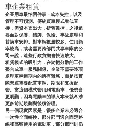
車企業租賃
企業用車最怕兩件事 - 成本失控，以及
管理不可預測。傳統買車模式看似直
接，但資本支出大，折舊難控，之後還
要面對保養、續牌、保險、事故處理和
替換車安排。對車輛數量較多、使用頻
率較高，或者需要跨部門共享車隊的公
司來說，這些行政負擔會快速放大。
租賃模式的吸引力，在於把分散的工作
整合成單一服務關係。企業不需要逐項
處理車輛週期內的所有雜務，而是按實
際營運需要配置車輛、期限和支援配
套。當這個模式套用到電動車，優勢會
更明顯，因為電動車的導入本來就牽涉
更多前期規劃與後續管理。
另一個現實因素是，很多企業未必適合
一次性全面轉換。部分部門適合固定路
線和高頻使用的電動車，部分部門則仍