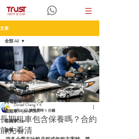
文章
全部 All
全部 All
小巧轎車 Compact Vehicle
房車 Saloon
豪華房車 Luxury Saloon
多用途家庭車 Multipurpose Family Car
純電動車 Electric Car
Donald Cheng Y K
6月30日
讀畢需時 5 分鐘
混能車 Hybrid Car
長期租車包含保養嗎？合約
客貨車 Van
前先看清
貨車 Truck