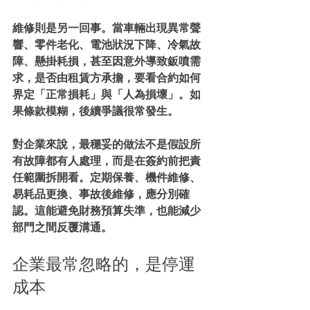
維修則是另一回事。當車輛出現異常聲
響、零件老化、電池狀況下降、冷氣故
障、懸掛耗損，甚至因意外導致鈑噴需
求，是否由租賃方承擔，要看合約如何
界定「正常損耗」與「人為損壞」。如
果條款模糊，後續爭議很常發生。
對企業來說，最穩妥的做法不是假設所
有故障都有人處理，而是在簽約前把責
任範圍拆開看。定期保養、機件維修、
易耗品更換、事故後維修，應分別確
認。這能避免財務預算失準，也能減少
部門之間反覆溝通。
企業最常忽略的，是停運
成本