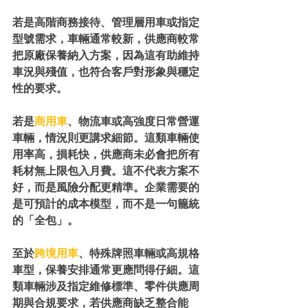
若是高階商務接待、管理層用車或指定
型號需求，車輛通常較新，供應商較常
把原廠保養納入方案，因為這有助維持
車況與殘值，也符合客戶對形象與穩定
性的要求。
若是
商用車
、物流車或高強度日常營運
車輛，情況則更講求細節。這類車輛使
用率高，損耗快，供應商未必會把所有
耗材無上限包入月費。這不代表方案不
好，而是風險分配更精準。企業需要的
是可預計的成本模型，而不是一句籠統
的「全包」。
至於
跨境用車
、特殊牌照車輛或高規格
車型，保養安排通常更應問得仔細。這
類車輛涉及指定維修標準、零件供應周
期與合規要求，若供應商缺乏整合能