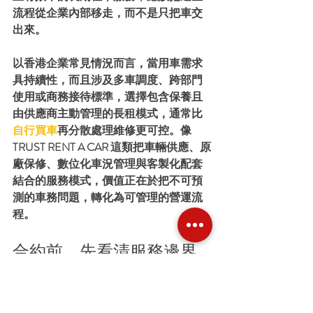
流程從企業內部移走，而不是只把車交
出來。
以香港企業常見情況而言，當用車需求
具持續性，而且涉及多車調度、跨部門
使用或商務接待標準，選擇包含保養且
由供應商主動管理的長租模式，通常比
自行買車
再分散處理維修更可控。像 
TRUST RENT A CAR 這類把車輛供應、原
廠保修、數位化車況管理與客製化配套
結合的服務模式，價值正在於把不可預
測的車務問題，轉化為可管理的營運流
程。
合約前，先看清服務邊界
問長期租車包含保養嗎，真正想問的其
實是：這份合約能否把後續麻煩一併處