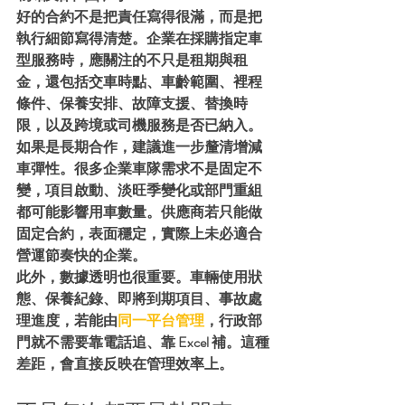
好的合約不是把責任寫得很滿，而是把
執行細節寫得清楚。企業在採購指定車
型服務時，應關注的不只是租期與租
金，還包括交車時點、車齡範圍、裡程
條件、保養安排、故障支援、替換時
限，以及跨境或司機服務是否已納入。
如果是長期合作，建議進一步釐清增減
車彈性。很多企業車隊需求不是固定不
變，項目啟動、淡旺季變化或部門重組
都可能影響用車數量。供應商若只能做
固定合約，表面穩定，實際上未必適合
營運節奏快的企業。
此外，數據透明也很重要。車輛使用狀
態、保養紀錄、即將到期項目、事故處
理進度，若能由
同一平台管理
，行政部
門就不需要靠電話追、靠 Excel 補。這種
差距，會直接反映在管理效率上。