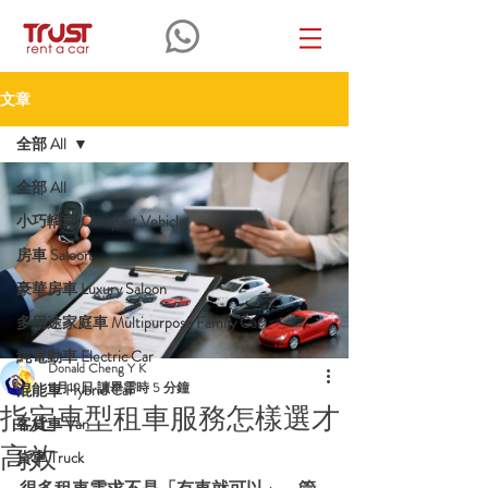
文章
全部 All
全部 All
小巧轎車 Compact Vehicle
房車 Saloon
豪華房車 Luxury Saloon
多用途家庭車 Multipurpose Family Car
純電動車 Electric Car
Donald Cheng Y K
5月19日
讀畢需時 5 分鐘
混能車 Hybrid Car
指定車型租車服務怎樣選才
客貨車 Van
高效
貨車 Truck