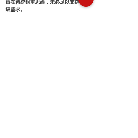
留在傳統租車思維，未必足以支撐企業
級需求。
指定車型租車服務的價值，從來不只是
一部你喜歡的車，而是一套可被依賴的
交付能力。當企業把用車視為營運資
源，而不是臨時消費，選擇標準自然會
改變。與其花時間處理換車、追進度、
補文件，不如一開始就找能把車型、流
程和支援一起落實的合作夥伴。真正高
效的租車安排，應該讓你的團隊把時間
用在業務本身，而不是用在追車上。
最新文章
查看全部