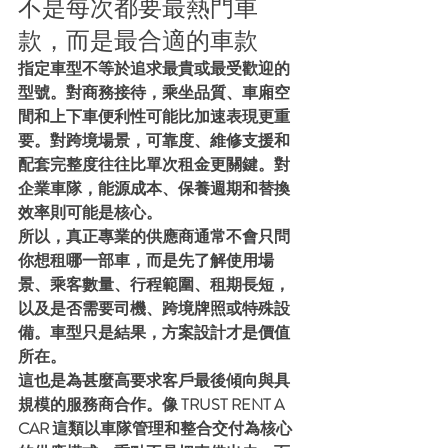
不是每次都要最熱門車
款，而是最合適的車款
指定車型不等於追求最貴或最受歡迎的
型號。對商務接待，乘坐品質、車廂空
間和上下車便利性可能比加速表現更重
要。對跨境場景，可靠度、維修支援和
配套完整度往往比單次租金更關鍵。對
企業車隊，能源成本、保養週期和替換
效率則可能是核心。
所以，真正專業的供應商通常不會只問
你想租哪一部車，而是先了解使用場
景、乘客數量、行程範圍、租期長短，
以及是否需要司機、跨境牌照或特殊設
備。車型只是結果，方案設計才是價值
所在。
這也是為甚麼高要求客戶最後傾向與具
規模的服務商合作。像 TRUST RENT A 
CAR 這類以車隊管理和整合交付為核心