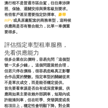
澳行程不是普通市區自駕，往往牽涉牌
照、保險、通關安排與乘客級別要求。
有些客戶甚至需要指定防彈車、
豪華 
MPV
 或具原廠配套的商務車型，這時候
供應商是否有整合能力，比單一車價重
要得多。
評估指定車型租車服務，
先看供應能力
很多企業在比價時，容易先問「這個型
號一天多少錢」。這個問題當然合理，
但若只停在價格，很容易忽略真正影響
合作品質的變數。指定車型的關鍵從來
不是單次成交，而是能否穩定提供。
首先要看車源是否自有或深度掌握。供
應商如果主要依賴外部調車，短期內或
許能湊到車，但在旺季、突發調度或長
租項目上，穩定性會明顯下降。對企業