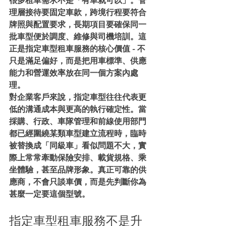
很多租車需求不是「有車就可以」。管
理層接待要固定車款，跨境行程要符合
牌照與配置要求，長期項目要確保同一
批車型便於調度、維修與司機培訓。這
正是指定車型租車服務的核心價值 - 不
只是滿足偏好，而是把用車標準、供應
能力和營運效率放在同一個方案內處
理。
對企業客戶來說，指定車型往往代表更
低的溝通成本與更高的執行確定性。當
採購、行政、車隊管理和前線使用部門
都已經圍繞某類車型建立流程時，臨時
被替換成「同級車」看似問題不大，實
際上常常牽動保險安排、載貨規格、乘
坐體驗，甚至品牌形象。真正可靠的供
應商，不會只談車價，而是先判斷你為
甚麼一定要這個型號。
指定車型租車服務不是升