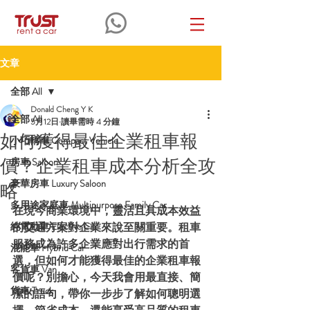
文章
全部 All
Donald Cheng Y K
全部 All
5月12日
讀畢需時 4 分鐘
如何獲得最佳企業租車報
小巧轎車 Compact Vehicle
價？企業租車成本分析全攻
房車 Saloon
豪華房車 Luxury Saloon
略
多用途家庭車 Multipurpose Family Car
在現今商業環境中，靈活且具成本效益
純電動車 Electric Car
的交通方案對企業來說至關重要。租車
服務成為許多企業應對出行需求的首
混能車 Hybrid Car
選，但如何才能獲得最佳的企業租車報
客貨車 Van
價呢？別擔心，今天我會用最直接、簡
貨車 Truck
潔的語句，帶你一步步了解如何聰明選