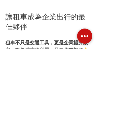
讓租車成為企業出行的最
佳夥伴
租車不只是交通工具，更是企業提升效
率、降低成本的利器。只要你掌握了
企
業租車報價
的關鍵技巧，懂得如何比
較、談判和選擇，租車就能變得簡單又
划算。
記得，選擇一個可靠的租車夥伴，像
TRUST RENT A CAR這樣專注於企業客戶
的服務商，能讓你省心又放心。無論是
短期專案還是長期車隊管理，都能輕鬆
應對。
現在就開始行動吧！用聰明的租車策