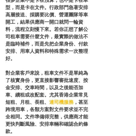
很多企業不是卡在預算，也不是卡在車
型，而是卡在文件。行政部門急著安排
高層接送、採購要比價、營運團隊等車
開工，結果供應商一開口就問一輪資
料，流程立刻慢下來。若你正想了解公
司租車需要什麼文件，最實際的做法不
是臨時補件，而是先把企業身份、付款
安排、用車人資料和特殊需求一次整理
好。
對企業客戶來說，租車文件不是單純為
了核實身份，更直接影響審批速度、按
金安排、交車時間，以及之後能否加
車、續租或改配套。尤其香港企業常見
短租、月租、長租、
連司機服務
，甚至
跨境用車，各類方案對文件要求並不完
全相同。文件準備得完整，供應商才能
更快判斷風險、安排車輛和確認合約條
款。