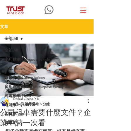
文章
全部 All
全部 All
小巧轎車 Compact Vehicle
房車 Saloon
豪華房車 Luxury Saloon
多用途家庭車 Multipurpose Family Car
純電動車 Electric Car
Donald Cheng Y K
6月8日
讀畢需時 5 分鐘
混能車 Hybrid Car
公司租車需要什麼文件？企
客貨車 Van
業申請一次看
貨車 Truck