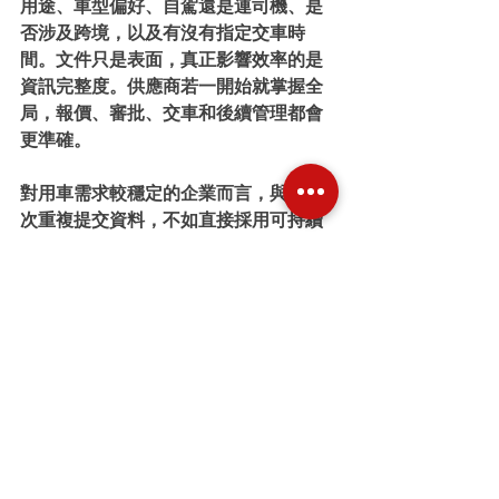
用途、車型偏好、自駕還是連司機、是
否涉及跨境，以及有沒有指定交車時
間。文件只是表面，真正影響效率的是
資訊完整度。供應商若一開始就掌握全
局，報價、審批、交車和後續管理都會
更準確。
對用車需求較穩定的企業而言，與其每
次重複提交資料，不如直接採用可持續
合作的
企業租車架構
。像 TRUST RENT 
A CAR 這類具車隊管理能力的供應商，
價值不只在提供車輛，更在於把文件、
調度、保養和增補安排標準化，減少內
部行政成本。
文件準備齊，只是高效租
車的起點