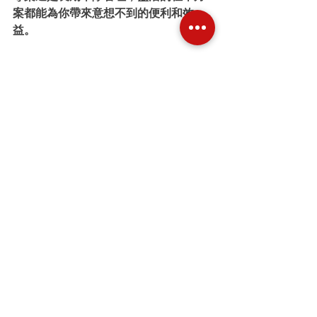
案都能為你帶來意想不到的便利和效
益。
記得，選擇租車服務時，除了價格，服
務品質和信譽同樣重要。選擇值得信賴
的合作夥伴，讓你的企業出行更安心、
更高效！
希望這篇文章能幫助你更清楚了解公司
租車價格的影響因素，讓你在選擇租車
方案時更加得心應手。祝你找到最適合
的租車方案，輕鬆駕馭每一次出行！