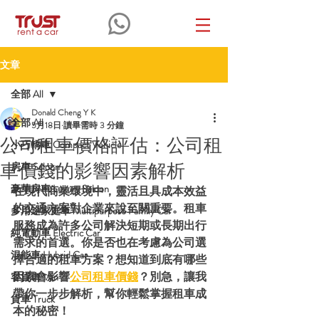
文章
全部 All
Donald Cheng Y K
全部 All
5月18日
讀畢需時 3 分鐘
公司租車價格評估：公司租
小巧轎車 Compact Vehicle
車價錢的影響因素解析
房車 Saloon
豪華房車 Luxury Saloon
在現代商業環境中，靈活且具成本效益
的交通方案對企業來說至關重要。租車
多用途家庭車 Multipurpose Family Car
服務成為許多公司解決短期或長期出行
純電動車 Electric Car
需求的首選。你是否也在考慮為公司選
混能車 Hybrid Car
擇合適的租車方案？想知道到底有哪些
因素會影響
公司租車價錢
？別急，讓我
客貨車 Van
帶你一步步解析，幫你輕鬆掌握租車成
貨車 Truck
本的秘密！