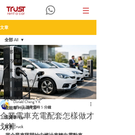
文章
全部 All
全部 All
小巧轎車 Compact Vehicle
房車 Saloon
豪華房車 Luxury Saloon
多用途家庭車 Multipurpose Family Car
純電動車 Electric Car
Donald Cheng Y K
6月6日
讀畢需時 5 分鐘
混能車 Hybrid Car
企業電車充電配套怎樣做才
客貨車 Van
划算
貨車 Truck