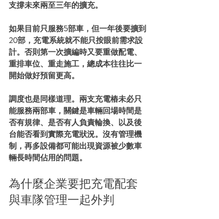
支撐未來兩至三年的擴充。
如果目前只服務5部車，但一年後要擴到
20部，充電系統就不能只按眼前需求設
計。否則第一次擴編時又要重做配電、
重排車位、重走施工，總成本往往比一
開始做好預留更高。
調度也是同樣道理。兩支充電樁未必只
能服務兩部車，關鍵是車輛回場時間是
否有規律、是否有人負責輪換、以及後
台能否看到實際充電狀況。沒有管理機
制，再多設備都可能出現資源被少數車
輛長時間佔用的問題。
為什麼企業要把充電配套
與車隊管理一起外判