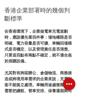
香港企業部署時的幾個判
斷標準
在香港環境下，企業做電車充電規劃
時，應該優先看四件事：場地權限是否
明確、電力容量是否可擴、車輛回場模
式是否穩定、以及管理責任是否清楚。
只要這四點有兩點不確定，就不適合急
於採購設備。
尤其對有跨區辦公、倉儲物流、商務接
送或跨境用車需求的企業來說，充電配
套不能孤立處理。車輛用途越複雜，越
需要把續航、替車安排、保養週期與司
機作業納入同一套標準。
換句話說，好的企業電車充電配套，不