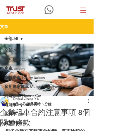
文章
全部 All
全部 All
小巧轎車 Compact Vehicle
房車 Saloon
豪華房車 Luxury Saloon
多用途家庭車 Multipurpose Family Car
純電動車 Electric Car
Donald Cheng Y K
5月24日
讀畢需時 5 分鐘
混能車 Hybrid Car
企業租車合約注意事項 8個
客貨車 Van
關鍵條款
貨車 Truck