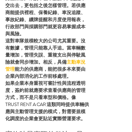
交出去，更包括之後怎樣管理。若供應
商能提供裡程、保養紀錄、車況追蹤、
事故紀錄、續牌提醒和月度使用報表，
行政部門與採購部門就更容易掌握成本
與風險。
這對車隊規模較大的公司尤其重要。沒
有數據，管理只能靠人手追。當車輛數
量增加，管理失誤、重複支出與停駛風
險就會同步增加。相反，具備
主動車況
管理
能力的供應商，能把很多本來要由
企業內部消化的工作前移處理。
如果企業本身重視可審計性與流程透明
度，簽約前就應要求查看供應商的管理
方式，而不是只看車型和價格。像 
TRUST RENT A CAR 這類同時提供車輛供
應與主動管理支援的模式，對需要規模
化調度的企業會更貼近實際營運要求。