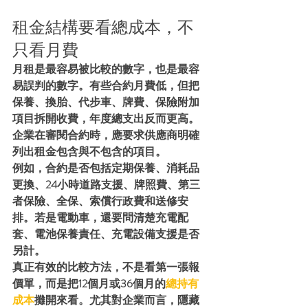
租金結構要看總成本，不
只看月費
月租是最容易被比較的數字，也是最容
易誤判的數字。有些合約月費低，但把
保養、換胎、代步車、牌費、保險附加
項目拆開收費，年度總支出反而更高。
企業在審閱合約時，應要求供應商明確
列出租金包含與不包含的項目。
例如，合約是否包括定期保養、消耗品
更換、24小時道路支援、牌照費、第三
者保險、全保、索償行政費和送修安
排。若是電動車，還要問清楚充電配
套、電池保養責任、充電設備支援是否
另計。
真正有效的比較方法，不是看第一張報
價單，而是把12個月或36個月的
總持有
成本
攤開來看。尤其對企業而言，隱藏