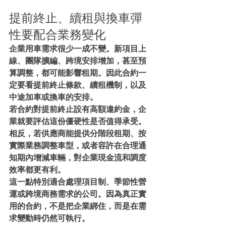
提前終止、續租與換車彈
性要配合業務變化
企業用車需求很少一成不變。新項目上
線、團隊擴編、跨境安排增加，甚至預
算調整，都可能影響租期。因此合約一
定要看提前終止條款、續租機制，以及
中途加車或換車的安排。
若合約對提前終止設有高額違約金，企
業就要評估這份僵硬性是否值得承受。
相反，若供應商能提供分階段租期、按
實際業務調整車型，或者容許在合理通
知期內增減車輛，對企業現金流和調度
效率都更有利。
這一點特別適合處理項目制、季節性營
運或跨境商務需求的公司。因為真正實
用的合約，不是把企業綁住，而是在需
求變動時仍然可執行。