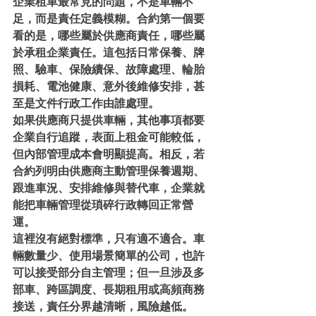
企業租車最常見的問題，不是車輛不
足，而是責任定義模糊。合約第一個要
看的是，哪些屬於供應商責任，哪些屬
於承租企業責任。這包括日常保養、牌
照、驗車、保險續保、故障處理、輪胎
損耗、電池健康、意外後維修安排，甚
至是文件行政工作由誰處理。
如果供應商只提供車輛，其他事項都要
企業自行追蹤，表面上租金可能較低，
但內部管理成本會明顯提高。相反，若
合約列明由供應商主動管理保養週期、
跟進車況、安排維修與替代車，企業就
能把車輛管理從瑣碎行政轉回正常營
運。
這裡沒有絕對標準，只有適不適合。車
輛數量少、使用場景簡單的公司，也許
可以接受部分自主管理；但一旦涉及多
部車、跨區調度、長期租用或高頻商務
接送，責任分界越清晰，風險越低。