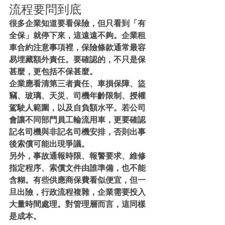
流程要問到底
很多企業知道要看保險，但只看到「有
全保」就停下來，這遠遠不夠。企業租
車合約注意事項裡，保險條款通常最容
易埋藏額外責任。要確認的，不只是保
甚麼，更包括不保甚麼。
企業應看清第三者責任、車損保障、盜
竊、玻璃、天災、司機年齡限制、授權
駕駛人範圍，以及自負額水平。若公司
會讓不同部門員工輪流用車，更要確認
記名司機與非記名司機安排，否則出事
後索償可能出現爭議。
另外，事故通報時限、報警要求、維修
指定程序、索償文件由誰準備，也不能
含糊。有些供應商保費看似便宜，但一
旦出險，行政流程複雜，企業需要投入
大量時間處理。對管理層而言，這同樣
是成本。