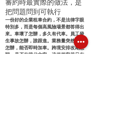
審約時最實際的做法，是
把問題問到可執行
一份好的企業租車合約，不是法律字眼
特別多，而是每個高風險場景都答得出
來。車壞了怎辦，多久有代車。員工發
生事故怎辦，誰跟進。業務量突然增加
怎辦，能否即時加車。跨境安排改期怎
辦，是否有替代方案。這些答案若只存
在於口頭承諾，就不算完成。
企業在審閱合約時，應把焦點放在執行
層面，而不是只看形式完整。真正可靠
的供應商，會願意把服務標準、回應時
限、責任分界與收費機制講清楚，因為
這些內容本來就應該成為合作基礎。
當合約能反映實際營運需求，租車就不
再只是成本項目，而會變成可預測、可
管理、可擴展的交通資源。對企業而
言，這才是簽約前最值得確認的一件