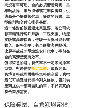
間沒有車可用。合約必須清楚寫明，當
車輛故障、事故待修或定期保養時，供
應商是否提供替代車，提供的時限、車
型級別和交付安排是甚麼。
這一條對前線營運尤其重要。若公司依
賴車輛進行客戶拜訪、工程支援、物流
接駁或高層接送，停駛一天就可能影響
收入、服務水平，甚至影響客戶關係。
比起事故後才爭論誰安排代車，事前在
合約寫清楚更有效率。
值得留意的是，替代車不一定等同原車
型號。對於需要
指定車型
、載貨容量、
跨境資格或司機接待規格的企業，應把
最低可接受替代標準列入條款，否則供
應商提供一部可開動的車，不代表真的
符合業務需要。
保險範圍、自負額與索償