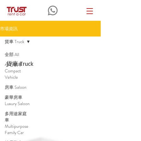
市場資訊
貨車 Truck
全部 All
貨車 Truck
小巧轎車
Compact
Vehicle
房車 Saloon
豪華房車
Luxury Saloon
多用途家庭
車
Multipurpose
Family Car