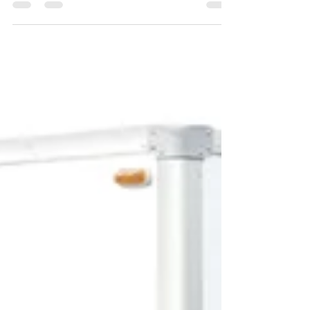
($11,000/mth up) 3名乘客 3 Passengers 自動變速器
Automatic Transmission 空調 Air Conditioning SRS安全
氣囊 SRS...