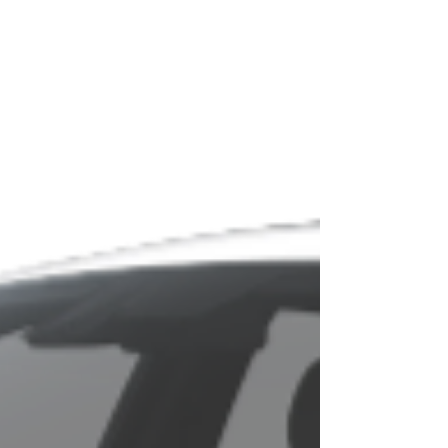
($28,430/mth up) 5名乘客 5 Passenger 空調 Air
Conditioning 全輪驅動雙摩打 All-Wheel Drive Dual
Motor SRS安全氣囊 SRS...